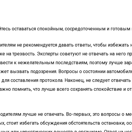
айтесь оставаться спокойным, сосредоточенным и готовы
телям не рекомендуется давать ответы, чтобы избежать н
 на трезвость. Эксперты советуют не отвечать на него пря
ивести к нежелательным последствиям, поэтому лучше зар
ожет вызвать подозрения. Вопросы о состоянии автомобиля
для составления протокола. Наконец, не следует отвечат
ажно помнить, что лучше всего сохранять спокойствие и о
одителям лучше не отвечать. Во-первых, это вопросы о м
, стоит избегать обсуждения обстоятельств остановки, ос
ьных или наркотических веществ в организме. Ответ на н