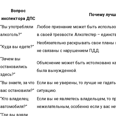
Вопрос
Почему лучш
инспектора ДПС
“Вы употребляли
Любое признание может быть использо
алкоголь?”
в своей трезвости. Алкотестер – единс
Необязательно раскрывать свои планы 
“Куда вы едете?”
не связаны с нарушением ПДД.
“Зачем вы
Объяснение может быть истолковано ка
остановились
была вынужденной.
здесь?”
“Вы знаете, за что
Если вы не уверены, то лучше не гадат
вас остановили?”
ситуацию.
“Кто владелец
Если вы не являетесь владельцем, то 
автомобиля?”
нежелательным, особенно если у вас не
“Где вы взяли