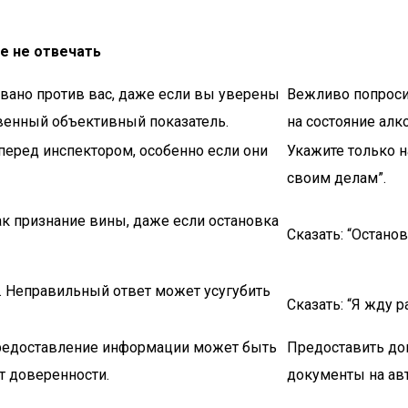
е не отвечать
вано против вас, даже если вы уверены
Вежливо попроси
твенный объективный показатель.
на состояние алк
перед инспектором, особенно если они
Укажите только н
своим делам”.
к признание вины, даже если остановка
Сказать: “Остано
ь. Неправильный ответ может усугубить
Сказать: “Я жду р
предоставление информации может быть
Предоставить до
т доверенности.
документы на авт