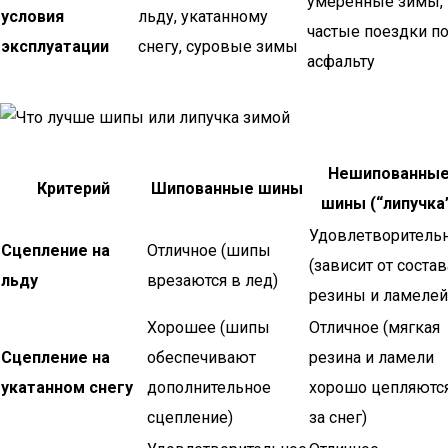
умеренные зимы,
условия
льду, укатанному
частые поездки п
эксплуатации
снегу, суровые зимы
асфальту
Нешипованны
Критерий
Шипованные шины
шины (“липучка
Удовлетворитель
Сцепление на
Отличное (шипы
(зависит от состав
льду
врезаются в лед)
резины и ламелей
Хорошее (шипы
Отличное (мягкая
Сцепление на
обеспечивают
резина и ламели
укатанном снегу
дополнительное
хорошо цепляютс
сцепление)
за снег)