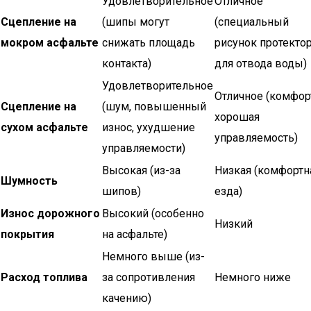
Удовлетворительное
Отличное
Сцепление на
(шипы могут
(специальный
мокром асфальте
снижать площадь
рисунок протекто
контакта)
для отвода воды)
Удовлетворительное
Отличное (комфор
Сцепление на
(шум, повышенный
хорошая
сухом асфальте
износ, ухудшение
управляемость)
управляемости)
Высокая (из-за
Низкая (комфортн
Шумность
шипов)
езда)
Износ дорожного
Высокий (особенно
Низкий
покрытия
на асфальте)
Немного выше (из-
Расход топлива
за сопротивления
Немного ниже
качению)