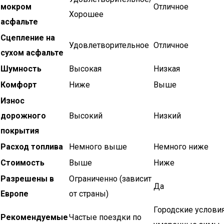
мокром
Отличное
Хорошее
асфальте
Сцепление на
Удовлетворительное
Отличное
сухом асфальте
Шумность
Высокая
Низкая
Комфорт
Ниже
Выше
Износ
дорожного
Высокий
Низкий
покрытия
Расход топлива
Немного выше
Немного ниже
Стоимость
Выше
Ниже
Разрешены в
Ограниченно (зависит
Да
Европе
от страны)
Городские условия
Рекомендуемые
Частые поездки по