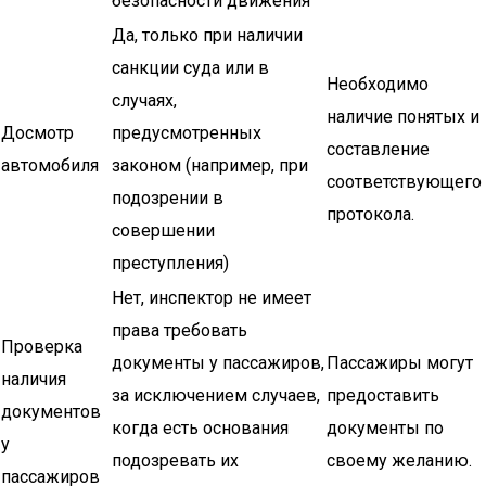
безопасности движения
Да, только при наличии
санкции суда или в
Необходимо
случаях,
наличие понятых и
Досмотр
предусмотренных
составление
автомобиля
законом (например, при
соответствующего
подозрении в
протокола.
совершении
преступления)
Нет, инспектор не имеет
права требовать
Проверка
документы у пассажиров,
Пассажиры могут
наличия
за исключением случаев,
предоставить
документов
когда есть основания
документы по
у
подозревать их
своему желанию.
пассажиров