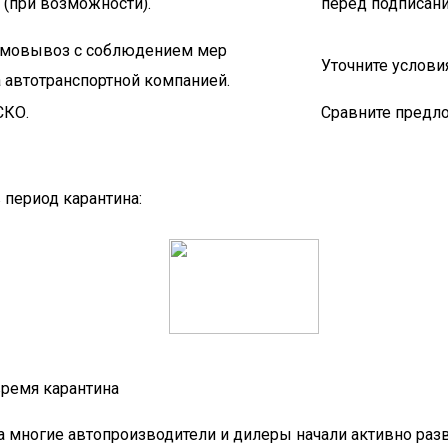
(при возможности).
перед подписан
самовывоз с соблюдением мер
Уточните услови
а автотранспортной компанией.
СКО.
Сравните предл
 период карантина:
время карантина
на многие автопроизводители и дилеры начали активно ра