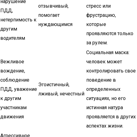
нарушение
отзывчивый,
стресс или
ПДД,
помогает
фрустрацию,
нетерпимость к
нуждающимся
которые
другим
проявляются только
водителям
за рулем.
Социальная маска:
Вежливое
человек может
вождение,
контролировать свое
соблюдение
поведение в
Эгоистичный,
ПДД, уважение
определенных
лживый, нечестный
к другим
ситуациях, но его
участникам
истинная натура
движения
проявляется в других
аспектах жизни.
Агрессивное