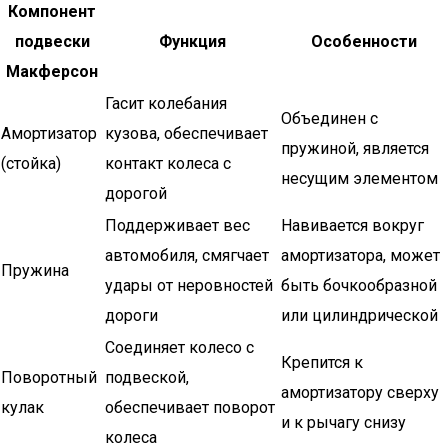
Компонент
подвески
Функция
Особенности
Макферсон
Гасит колебания
Объединен с
Амортизатор
кузова, обеспечивает
пружиной, является
(стойка)
контакт колеса с
несущим элементом
дорогой
Поддерживает вес
Навивается вокруг
автомобиля, смягчает
амортизатора, может
Пружина
удары от неровностей
быть бочкообразной
дороги
или цилиндрической
Соединяет колесо с
Крепится к
Поворотный
подвеской,
амортизатору сверху
кулак
обеспечивает поворот
и к рычагу снизу
колеса