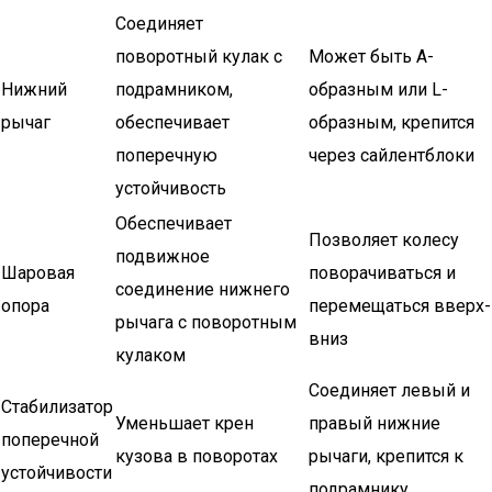
Соединяет
поворотный кулак с
Может быть А-
Нижний
подрамником,
образным или L-
рычаг
обеспечивает
образным, крепится
поперечную
через сайлентблоки
устойчивость
Обеспечивает
Позволяет колесу
подвижное
Шаровая
поворачиваться и
соединение нижнего
опора
перемещаться вверх-
рычага с поворотным
вниз
кулаком
Соединяет левый и
Стабилизатор
Уменьшает крен
правый нижние
поперечной
кузова в поворотах
рычаги, крепится к
устойчивости
подрамнику