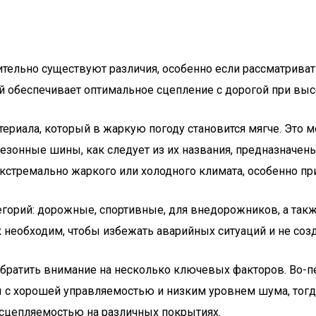
ельно существуют различия, особенно если рассматриват
й обеспечивает оптимальное сцепление с дорогой при выс
териала, который в жаркую погоду становится мягче. Это 
езонные шины, как следует из их названия, предназначены
экстремально жаркого или холодного климата, особенно пр
егорий: дорожные, спортивные, для внедорожников, а так
ик необходим, чтобы избежать аварийных ситуаций и не со
ратить внимание на несколько ключевых факторов. Во-пе
ы с хорошей управляемостью и низким уровнем шума, тогд
сцепляемостью на различных покрытиях.