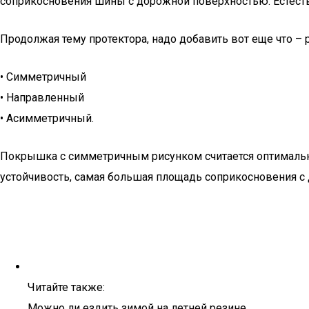
соприкосновения шины с дорожной поверхностью. Естествен
Продолжая тему протектора, надо добавить вот еще что – 
• Симметричный
• Направленный
• Асимметричный.
Покрышка с симметричным рисунком считается оптимально
устойчивость, самая большая площадь соприкосновения с 
Читайте также:
Можно ли ездить зимой на летней резине