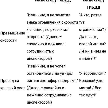
инспектору ГИБДД
инспектору
ГИБДД
“Извините, я не заметил
“А что, разве
знака ограничения скорости
тут
/ спешил, не рассчитал
ограничение? /
Превышение
скорость” (Далее –
Да вы что,
скорости
спокойно и вежливо
слепой что ли?
сотрудничать с
/ Я ни в чем не
инспектором)
виноват!”
“Извините, я не успел
остановиться / не увидел
“Я торопился! /
Проезд на
сигнал светофора вовремя”
Красный уже
красный свет
(Далее – спокойно и
мигал! / Все
вежливо сотрудничать с
так едут!”
инспектором)