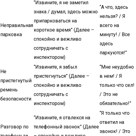
“Извините, я не заметил
“А что, здесь
знака / думал, здесь можно
нельзя? / Я
припарковаться на
Неправильная
всего на
короткое время” (Далее –
парковка
минуту! / Все
спокойно и вежливо
здесь
сотрудничать с
паркуются!”
инспектором)
“Извините, я забыл
“Мне неудобно
Не
пристегнуться” (Далее –
в нем! / Я
пристегнутый
спокойно и вежливо
только что сел!
ремень
сотрудничать с
/ Это не
безопасности
инспектором)
обязательно!”
“Я только что
“Извините, я отвлекся на
ответил на
Разговор по
телефонный звонок” (Далее
звонок! / Это
телефону за
– спокойно и вежливо