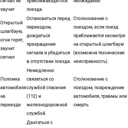
сигнал не
приближающегося
неожиданно.
звучит
поезда.
Остановиться перед
Столкновение с
Открытый
переездом,
поездом, если поезд
шлагбаум,
дождаться
приближается несмотря
огни горят,
прекращения
на открытый шлагбаум
звучит
сигнала и убедиться
(возможна техническая
сигнал
в отсутствии поезда.
неисправность).
Немедленно
Поломка
связаться со
Столкновение с
автомобиля
службой спасения
поездом, повреждение
на
(112) и
автомобиля, травмы или
переезде
железнодорожной
смерть.
службой.
Двигаться с