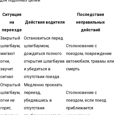
для подобных целей.
Ситуация
Последствия
на
Действия водителя
неправильных
переезде
действий
Закрытый
Остановиться перед
шлагбаум,
шлагбаумом,
Столкновение с
мигают
дождаться полного
поездом, повреждение
огни,
открытия шлагбаума
автомобиля, травмы или
звучит
и убедиться в
смерть.
сигнал
отсутствии поезда.
Открытый
Медленно проехать
шлагбаум,
переезд,
Столкновение с
огни не
убедившись в
поездом, если поезд
горят,
отсутствии
приближается