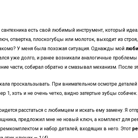
ли сантехника есть свой любимый инструмент, который идеа
юч, отвертка, плоскогубцы или молоток, выходит из строя, 
акомо? У меня была похожая ситуация. Однажды мой
люби
ался уже долго, и ранее возникали аналогичные проблемы 
нние части, собирал обратно и смазывал механизм. После э
олжала проскальзывать. При внимательном осмотре деталей
р 1, хоть и не очень четко, видно затертые зубцы собачек.
 Придется расстаться с любимцем и искать ему замену. Я от
ника, предложил мне не новый ключ, а комплект для рем
ремкомплектом и набор деталей, входящих в него. Этот
ре
а этих ключах — 1/4).