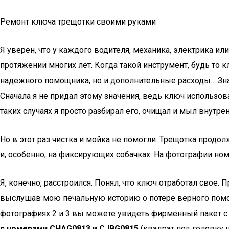
Ремонт ключа трещотки своими руками
Я уверен, что у каждого водителя, механика, электрика и
протяжении многих лет. Когда такой инструмент, будь то кл
надежного помощника, но и дополнительные расходы… Зн
Сначала я не придал этому значения, ведь ключ использов
таких случаях я просто разбирал его, очищал и мыл внутре
Но в этот раз чистка и мойка не помогли. Трещотка прод
и, особенно, на фиксирующих собачках. На фотографии номе
Я, конечно, расстроился. Понял, что ключ отработал свое.
выслушав мою печальную историю о потере верного помощ
фотографиях 2 и 3 вы можете увидеть фирменный пакет с 
с номерами CHAG0813 и CJBG0815
(квадрат под головку н