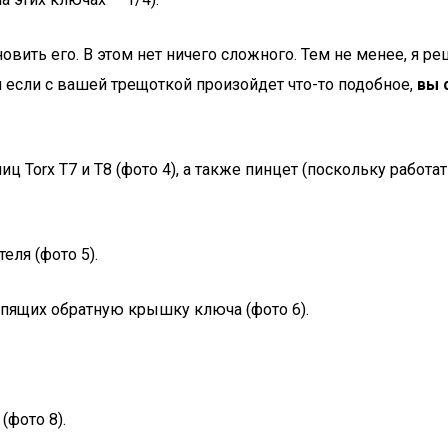
вить его. В этом нет ничего сложного. Тем не менее, я р
 и если с вашей трещоткой произойдет что-то подобное,
вы 
ц Torx Т7 и Т8 (фото 4), а также пинцет (поскольку работ
ля (фото 5).
епящих обратную крышку ключа (фото 6).
фото 8).