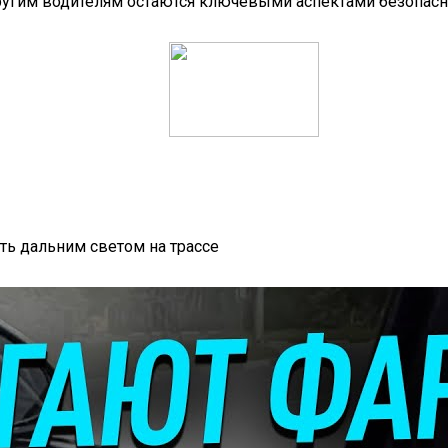
угим водителям остаются ключевыми аспектами безопасн