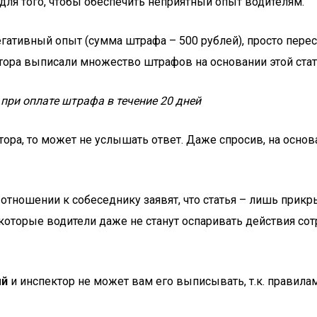
ля того, чтобы обеспечить неприятный опыт водителям.
гативный опыт (сумма штрафа – 500 рублей), просто пере
тора выписали множество штрафов на основании этой стат
при оплате штрафа в течение 20 дней
ктора, то может не услышать ответ. Даже спросив, на осн
отношении к собеседнику заявят, что статья – лишь при
екоторые водители даже не станут оспаривать действия со
ый
и инспектор не может вам его выписывать, т.к. правила