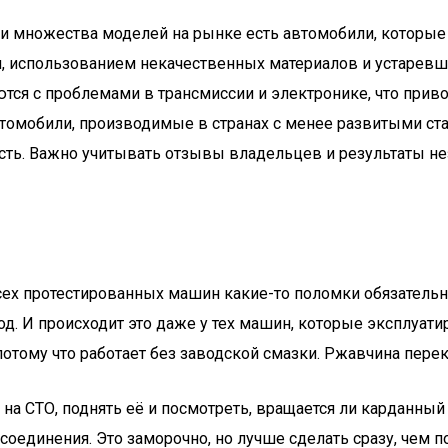
ди множества моделей на рынке есть автомобили, которы
ки, использованием некачественных материалов и устарев
тся с проблемами в трансмиссии и электронике, что прив
томобили, производимые в странах с менее развитыми ста
сть. Важно учитывать отзывы владельцев и результаты н
ех протестированных машин какие-то поломки обязательно 
од. И происходит это даже у тех машин, которые эксплуат
отому что работает без заводской смазки. Ржавчина перек
 на СТО, поднять её и посмотреть, вращается ли карданны
оединения. Это заморочно, но лучше сделать сразу, чем 