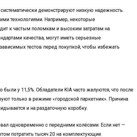
е систематически демонстрируют низкую надежность.
шими технологиями. Например, некоторые
одит к частым поломкам и высоким затратам на
ндартами качества, могут иметь серьезные
езависимых тестов перед покупкой, чтобы избежать
были у 11,5%. Обладатели KIA часто жалуются, что после
ируют только в режиме «городской паркетник». Причина
идывается и на раздаточную коробку.
й вал одновременно с передними колёсами. Если нет —
потом потратить тысяч 20 на комплектующие